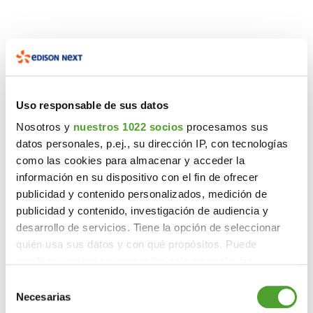
Uso responsable de sus datos
Nosotros y
nuestros 1022 socios
procesamos sus
datos personales, p.ej., su dirección IP, con tecnologías
como las cookies para almacenar y acceder la
información en su dispositivo con el fin de ofrecer
publicidad y contenido personalizados, medición de
publicidad y contenido, investigación de audiencia y
desarrollo de servicios. Tiene la opción de seleccionar
quién usa sus datos y con qué propósitos. Puede
cambiar o retirar su consentimiento en cualquier
momento desde la Declaración de cookies o clicando en
Selección
el Menú de consentimiento.
Necesarias
de