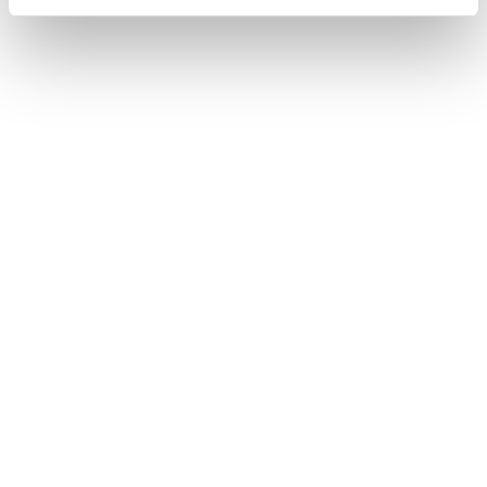
web, quienes pueden combinarla con otra información
que les haya proporcionado o que hayan recopilado a
partir del uso que haya hecho de sus servicios.