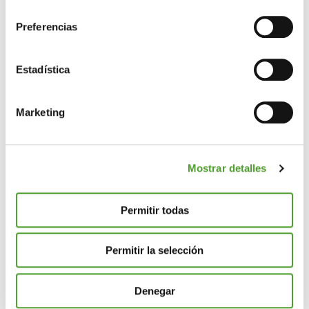
consentimiento
Si lo permite, también quisiéramos:
Preferencias
Recopilar información sobre su ubicación
geográfica que puede tener una precisión de varios
metros
Estadística
Identificar su dispositivo analizándolo activamente
para buscar características específicas (huellas
Marketing
digitales)
Obtenga más información sobre cómo se procesan sus
datos personales y establezca sus preferencias en la
Mostrar detalles
sección de datos
. Puede cambiar o retirar su
consentimiento en cualquier momento en la Declaración
de cookies.
Permitir todas
Las cookies de este sitio web se usan para personalizar
Permitir la selección
el contenido y los anuncios, ofrecer funciones de redes
sociales y analizar el tráfico. Además, compartimos
información sobre el uso que haga del sitio web con
Denegar
nuestros partners de redes sociales, publicidad y análisis