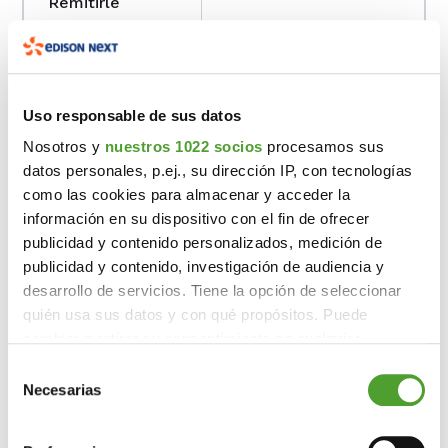
Remitirle
promociones,
publicidad u
ofertas de
servicios
Su consentimiento
Uso responsable de sus datos
propios y/o
terceros que
Nosotros y
nuestros 1022 socios
procesamos sus
pudieran ser de
datos personales, p.ej., su dirección IP, con tecnologías
tu interés.
como las cookies para almacenar y acceder la
información en su dispositivo con el fin de ofrecer
publicidad y contenido personalizados, medición de
Solventar de
publicidad y contenido, investigación de audiencia y
forma ágil y
Su consentimiento y,
desarrollo de servicios. Tiene la opción de seleccionar
eficaz las dudas
según los casos,
quién usa sus datos y con qué propósitos. Puede
que nos plantee
ejecución de medidas
cambiar o retirar su consentimiento en cualquier
acerca de
precontractuales a
momento desde la Declaración de cookies o clicando en
Selección
nuestros
petición del usuario.
el Menú de consentimiento.
Necesarias
de
productos o
consentimiento
servicios.
Si lo permite, también quisiéramos: