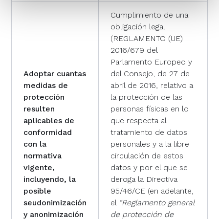
que les haya proporcionado o que hayan recopilado a
partir del uso que haya hecho de sus servicios.
Cumplimiento de una
obligación legal
(REGLAMENTO (UE)
2016/679 del
Parlamento Europeo y
Adoptar cuantas
del Consejo, de 27 de
medidas de
abril de 2016, relativo a
protección
la protección de las
resulten
personas físicas en lo
aplicables de
que respecta al
conformidad
tratamiento de datos
con la
personales y a la libre
normativa
circulación de estos
vigente,
datos y por el que se
incluyendo, la
deroga la Directiva
posible
95/46/CE (en adelante,
seudonimización
el
“Reglamento general
y anonimización
de protección de