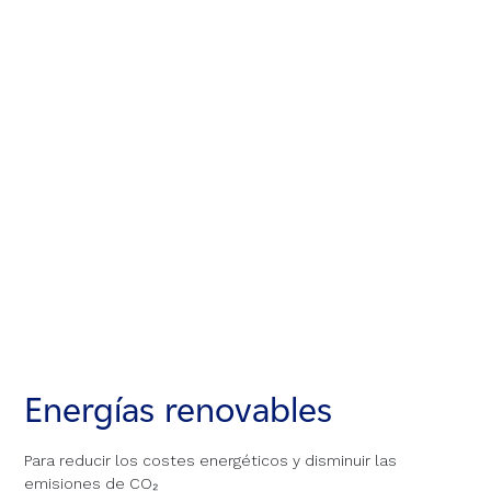
Energías renovables
Energías renovables
Energías renovables
Para reducir los costes energéticos y disminuir las
Para reducir los costes energéticos y disminuir las
Para reducir los costes energéticos y disminuir las
emisiones de CO₂
emisiones de CO₂
emisiones de CO₂