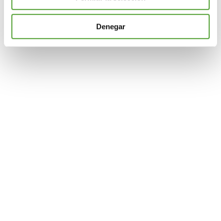
sociales y analizar el tráfico. Además, compartimos
información sobre el uso que haga del sitio web con
Denegar
nuestros partners de redes sociales, publicidad y análisis
web, quienes pueden combinarla con otra información
que les haya proporcionado o que hayan recopilado a
partir del uso que haya hecho de sus servicios.