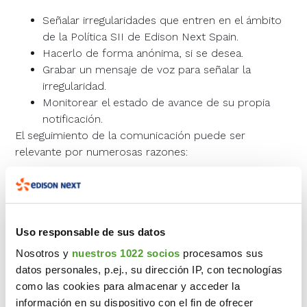
Señalar irregularidades que entren en el ámbito
de la Política SII de Edison Next Spain.
Hacerlo de forma anónima, si se desea.
Grabar un mensaje de voz para señalar la
irregularidad.
Monitorear el estado de avance de su propia
notificación.
El seguimiento de la comunicación puede ser
relevante por numerosas razones:
Desea ver el estado de su informe para
comprobar si se están tomando medidas.
Desea proporcionar información adicional a su
informe.
Uso responsable de sus datos
Los administradores del sistema le solicitaron
Nosotros y
nuestros 1022 socios
procesamos sus
dar información adicional para ayudarle a
datos personales, p.ej., su dirección IP, con tecnologías
resolver el problema o tomar la acción
como las cookies para almacenar y acceder la
apropiada.
información en su dispositivo con el fin de ofrecer