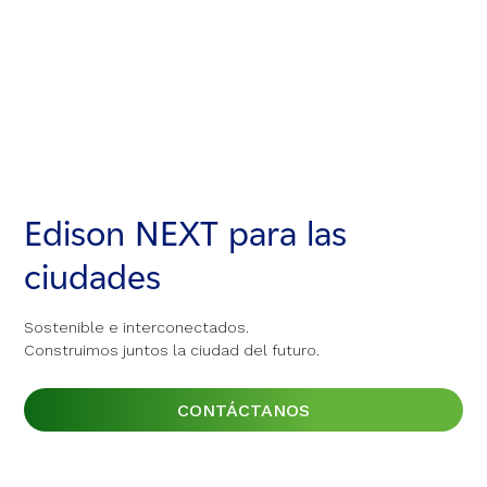
Edison NEXT para las
Edison NEXT para las
Edison NEXT para las
ciudades
ciudades
ciudades
Sostenible e interconectados.
Sostenible e interconectados.
Sostenible e interconectados.
Construimos juntos la ciudad del futuro.
Construimos juntos la ciudad del futuro.
Construimos juntos la ciudad del futuro.
CONTÁCTANOS
CONTÁCTANOS
CONTÁCTANOS