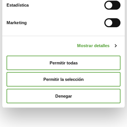
metros
Estadística
Identificar su dispositivo analizándolo activamente
para buscar características específicas (huellas
Marketing
digitales)
Obtenga más información sobre cómo se procesan sus
datos personales y establezca sus preferencias en la
Mostrar detalles
sección de datos
. Puede cambiar o retirar su
consentimiento en cualquier momento en la Declaración
de cookies.
Permitir todas
Las cookies de este sitio web se usan para personalizar
Permitir la selección
el contenido y los anuncios, ofrecer funciones de redes
sociales y analizar el tráfico. Además, compartimos
información sobre el uso que haga del sitio web con
Denegar
nuestros partners de redes sociales, publicidad y análisis
web, quienes pueden combinarla con otra información
que les haya proporcionado o que hayan recopilado a
partir del uso que haya hecho de sus servicios.