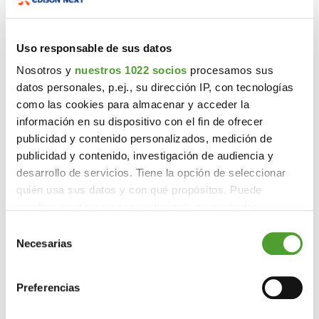
Uso responsable de sus datos
Nosotros y
nuestros 1022 socios
procesamos sus
datos personales, p.ej., su dirección IP, con tecnologías
como las cookies para almacenar y acceder la
información en su dispositivo con el fin de ofrecer
publicidad y contenido personalizados, medición de
publicidad y contenido, investigación de audiencia y
desarrollo de servicios. Tiene la opción de seleccionar
quién usa sus datos y con qué propósitos. Puede
cambiar o retirar su consentimiento en cualquier
momento desde la Declaración de cookies o clicando en
Selección
el Menú de consentimiento.
Necesarias
de
consentimiento
Si lo permite, también quisiéramos:
Preferencias
Recopilar información sobre su ubicación
geográfica que puede tener una precisión de varios