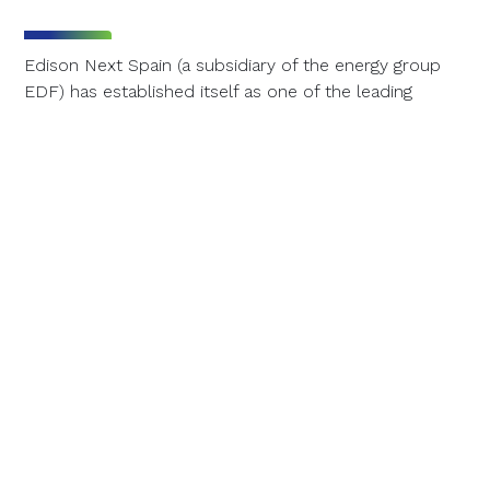
Edison Next Spain (a subsidiary of the energy group
EDF) has established itself as one of the leading
drivers of bespoke energy efficiency projects in
Andalusian industry, having managed 27.7 GWh out of
the 42 GWh issued in the region in 2025. This
represents nearly two-thirds of the total energy
savings achieved through this type of initiative,
reflecting the company’s strong leadership in the
region.
Bespoke projects are highly complex technical
initiatives, specifically designed for each production
process and tailored to the unique characteristics of
each industrial facility. Unlike standardized measures,
these projects require a detailed analysis of
operations, precise integration into existing systems,
and comprehensive management to maximize verified