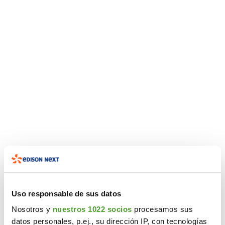
Edison Next accounts for
Edison Next accounts for
Edison Next accounts for
two-thirds of Energy Saving
two-thirds of Energy Saving
two-thirds of Energy Saving
Certificates (EECs) in
Certificates (EECs) in
Certificates (EECs) in
Uso responsable de sus datos
bespoke industrial projects
bespoke industrial projects
bespoke industrial projects
Nosotros y
nuestros 1022 socios
procesamos sus
datos personales, p.ej., su dirección IP, con tecnologías