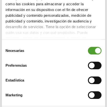
in Andalusia
in Andalusia
in Andalusia
como las cookies para almacenar y acceder la
información en su dispositivo con el fin de ofrecer
June 12, 2026
June 12, 2026
June 12, 2026
publicidad y contenido personalizados, medición de
publicidad y contenido, investigación de audiencia y
desarrollo de servicios. Tiene la opción de seleccionar
quién usa sus datos y con qué propósitos. Puede
cambiar o retirar su consentimiento en cualquier
momento desde la Declaración de cookies o clicando en
Selección
el Menú de consentimiento.
Necesarias
de
consentimiento
Si lo permite, también quisiéramos:
Preferencias
Recopilar información sobre su ubicación
geográfica que puede tener una precisión de varios
metros
Estadística
Identificar su dispositivo analizándolo activamente
para buscar características específicas (huellas
Marketing
digitales)
Obtenga más información sobre cómo se procesan sus