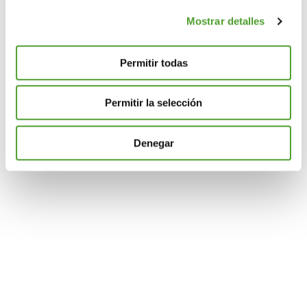
datos personales y establezca sus preferencias en la
Mostrar detalles
sección de datos
. Puede cambiar o retirar su
consentimiento en cualquier momento en la Declaración
de cookies.
Permitir todas
Las cookies de este sitio web se usan para personalizar
Permitir la selección
el contenido y los anuncios, ofrecer funciones de redes
sociales y analizar el tráfico. Además, compartimos
información sobre el uso que haga del sitio web con
Denegar
nuestros partners de redes sociales, publicidad y análisis
web, quienes pueden combinarla con otra información
que les haya proporcionado o que hayan recopilado a
partir del uso que haya hecho de sus servicios.