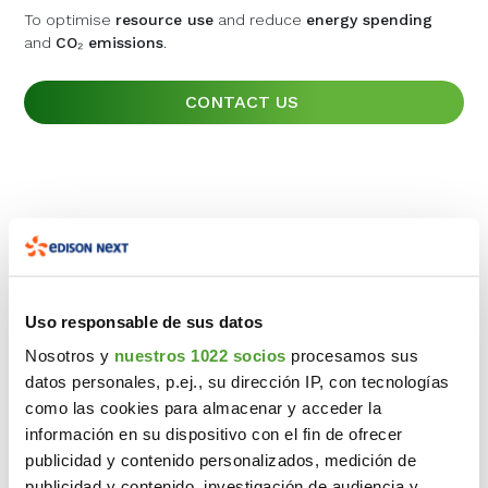
To optimise
To optimise
To optimise
resource use
resource use
resource use
and reduce
and reduce
and reduce
energy spending
energy spending
energy spending
and
and
and
CO₂ emissions
CO₂ emissions
CO₂ emissions
.
.
.
CONTACT US
CONTACT US
CONTACT US
Uso responsable de sus datos
Nosotros y
nuestros 1022 socios
procesamos sus
datos personales, p.ej., su dirección IP, con tecnologías
como las cookies para almacenar y acceder la
información en su dispositivo con el fin de ofrecer
publicidad y contenido personalizados, medición de
publicidad y contenido, investigación de audiencia y