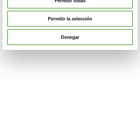
Permitir todas
Las cookies de este sitio web se usan para personalizar
Permitir la selección
el contenido y los anuncios, ofrecer funciones de redes
sociales y analizar el tráfico. Además, compartimos
información sobre el uso que haga del sitio web con
Denegar
nuestros partners de redes sociales, publicidad y análisis
web, quienes pueden combinarla con otra información
que les haya proporcionado o que hayan recopilado a
partir del uso que haya hecho de sus servicios.