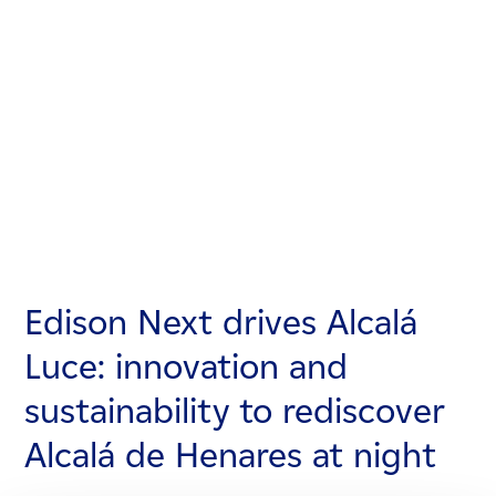
Edison Next drives Alcalá
Edison Next drives Alcalá
Edison Next drives Alcalá
Luce: innovation and
Luce: innovation and
Luce: innovation and
sustainability to rediscover
sustainability to rediscover
sustainability to rediscover
Alcalá de Henares at night
Alcalá de Henares at night
Alcalá de Henares at night