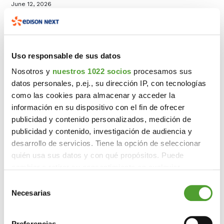
June 12, 2026
June 12, 2026
June 12, 2026
Uso responsable de sus datos
Nosotros y
nuestros 1022 socios
procesamos sus
datos personales, p.ej., su dirección IP, con tecnologías
como las cookies para almacenar y acceder la
información en su dispositivo con el fin de ofrecer
publicidad y contenido personalizados, medición de
publicidad y contenido, investigación de audiencia y
desarrollo de servicios. Tiene la opción de seleccionar
quién usa sus datos y con qué propósitos. Puede
cambiar o retirar su consentimiento en cualquier
momento desde la Declaración de cookies o clicando en
Selección
el Menú de consentimiento.
Necesarias
de
consentimiento
Si lo permite, también quisiéramos:
Preferencias