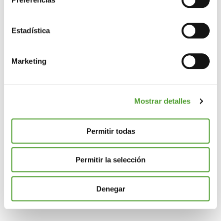
Recopilar información sobre su ubicación
geográfica que puede tener una precisión de varios
metros
Estadística
Identificar su dispositivo analizándolo activamente
para buscar características específicas (huellas
Marketing
digitales)
Obtenga más información sobre cómo se procesan sus
datos personales y establezca sus preferencias en la
Mostrar detalles
sección de datos
. Puede cambiar o retirar su
consentimiento en cualquier momento en la Declaración
de cookies.
Permitir todas
Las cookies de este sitio web se usan para personalizar
Permitir la selección
el contenido y los anuncios, ofrecer funciones de redes
sociales y analizar el tráfico. Además, compartimos
información sobre el uso que haga del sitio web con
Denegar
nuestros partners de redes sociales, publicidad y análisis
web, quienes pueden combinarla con otra información
que les haya proporcionado o que hayan recopilado a