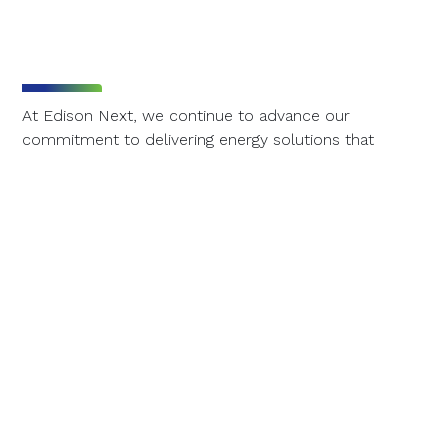
At Edison Next, we continue to advance our
commitment to delivering energy solutions that
improve efficiency, sustainability and infrastructure
reliability. As part of this commitment, we have been
awarded the contract for the electrical maintenance
of the low-voltage network and lighting system at the
Port of Palma, managed by the Balearic Port Authority
(APB).
The service, which officially began on February 9,
represents a significant step in ensuring the proper
operation of a key infrastructure, both from a
logistical and economic standpoint, in the
Mediterranean.