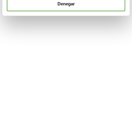
información sobre el uso que haga del sitio web con
Denegar
nuestros partners de redes sociales, publicidad y análisis
web, quienes pueden combinarla con otra información
que les haya proporcionado o que hayan recopilado a
partir del uso que haya hecho de sus servicios.