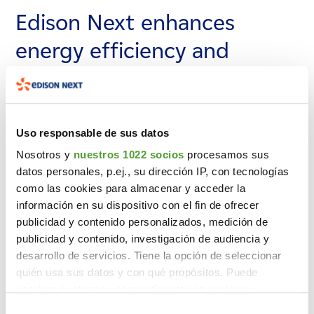
Edison Next enhances
Edison Next enhances
Edison Next enhances
energy efficiency and
energy efficiency and
energy efficiency and
reliability at the Port of
reliability at the Port of
reliability at the Port of
Palma
Palma
Palma
Uso responsable de sus datos
June 12, 2026
June 12, 2026
June 12, 2026
Nosotros y
nuestros 1022 socios
procesamos sus
datos personales, p.ej., su dirección IP, con tecnologías
como las cookies para almacenar y acceder la
información en su dispositivo con el fin de ofrecer
publicidad y contenido personalizados, medición de
publicidad y contenido, investigación de audiencia y
desarrollo de servicios. Tiene la opción de seleccionar
quién usa sus datos y con qué propósitos. Puede
cambiar o retirar su consentimiento en cualquier
momento desde la Declaración de cookies o clicando en
Selección